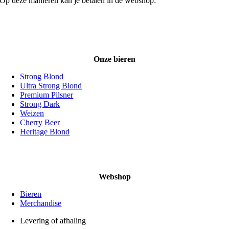
Op deze manieren kan je betalen in de webshop:
Onze bieren
Strong Blond
Ultra Strong Blond
Premium Pilsner
Strong Dark
Weizen
Cherry Beer
Heritage Blond
Webshop
Bieren
Merchandise
Levering of afhaling