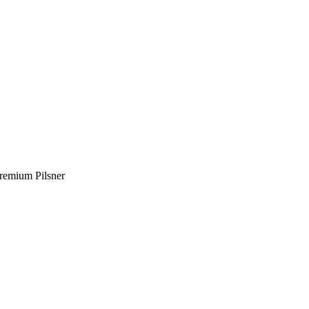
remium Pilsner