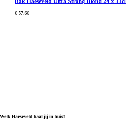
Bak Haeseveld Ultra Strong Blond 24 x 33cl
€
57,60
Welk Haeseveld haal jij in huis?