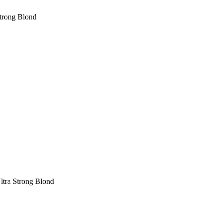
trong Blond
ltra Strong Blond