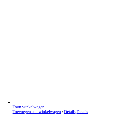
Toon winkelwagen
Toevoegen aan winkelwagen
/
Details
Details