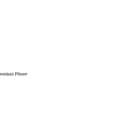
remium Pilsner