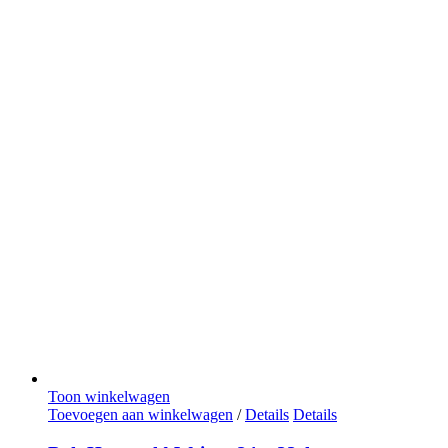
Toon winkelwagen
Toevoegen aan winkelwagen
/
Details
Details