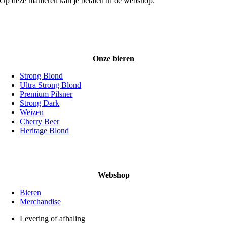
Op deze manieren kan je betalen in de webshop:
Onze bieren
Strong Blond
Ultra Strong Blond
Premium Pilsner
Strong Dark
Weizen
Cherry Beer
Heritage Blond
Webshop
Bieren
Merchandise
Levering of afhaling