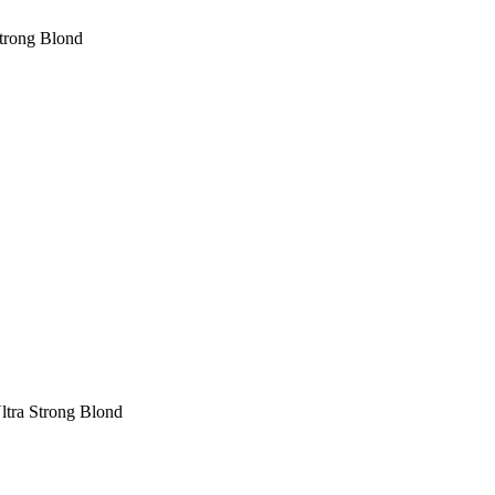
trong Blond
ltra Strong Blond