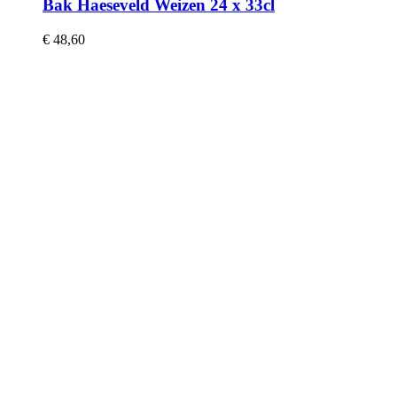
Bak Haeseveld Weizen 24 x 33cl
€
48,60