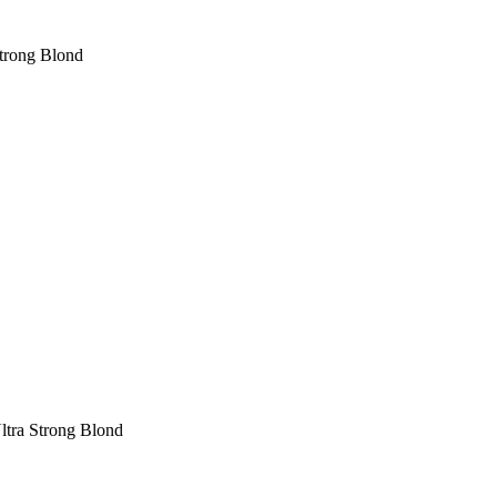
trong Blond
ltra Strong Blond