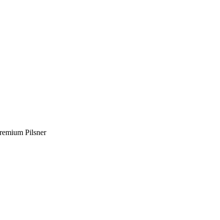
remium Pilsner