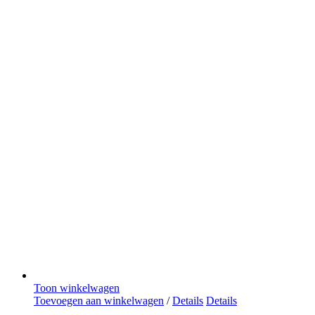
Toon winkelwagen
Toevoegen aan winkelwagen
/
Details
Details