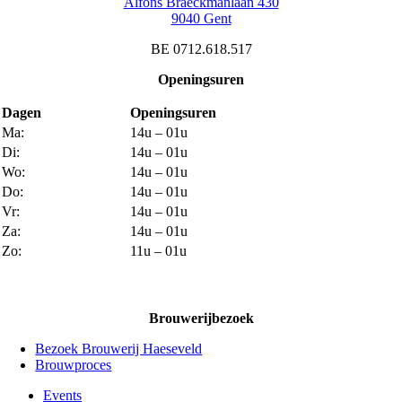
Alfons Braeckmanlaan 430
9040 Gent
BE 0712.618.517
Openingsuren
Dagen
Openingsuren
Ma:
14u – 01u
Di:
14u – 01u
Wo:
14u – 01u
Do:
14u – 01u
Vr:
14u – 01u
Za:
14u – 01u
Zo:
11u – 01u
Brouwerijbezoek
Bezoek Brouwerij Haeseveld
Brouwproces
Events